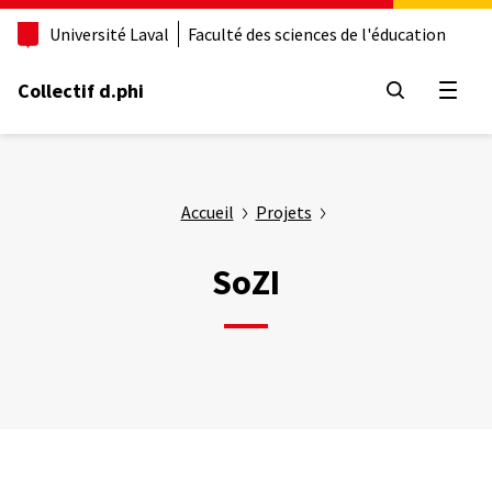
Aller
Université Laval
Faculté des sciences de l'éducation
au
contenu
principal
Collectif d.phi
Ouvrir
Accueil
Projets
SoZI