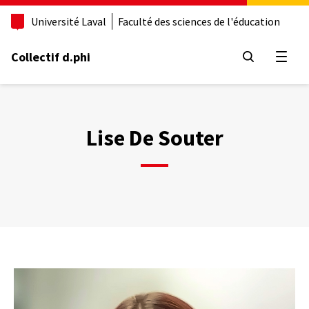
Aller
Université Laval
Faculté des sciences de l'éducation
au
contenu
principal
Collectif d.phi
Ouvrir
Lise De Souter