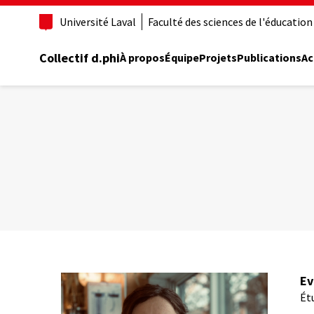
Aller
Université Laval
Faculté des sciences de l'éducation
au
contenu
principal
Collectif d.phi
À propos
Équipe
Projets
Publications
Ac
Ev
Ét