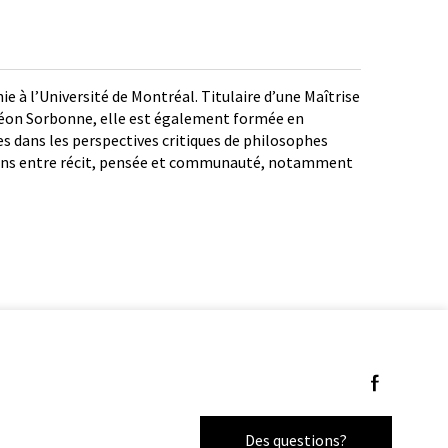
 à l’Université de Montréal. Titulaire d’une Maîtrise
théon Sorbonne, elle est également formée en
tes dans les perspectives critiques de philosophes
ions entre récit, pensée et communauté, notamment
Suivez-nous 
Des questions?