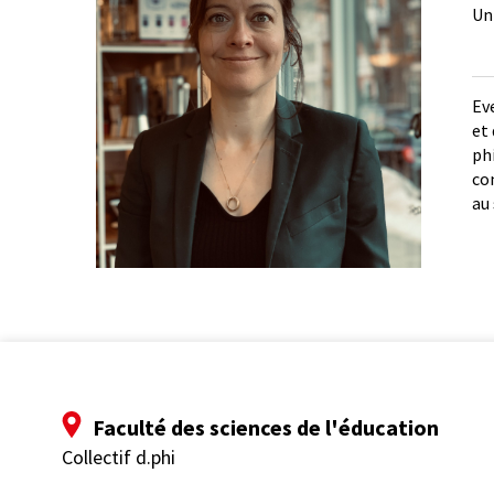
Un
Ev
et
ph
co
au
Faculté des sciences de l'éducation
Collectif d.phi