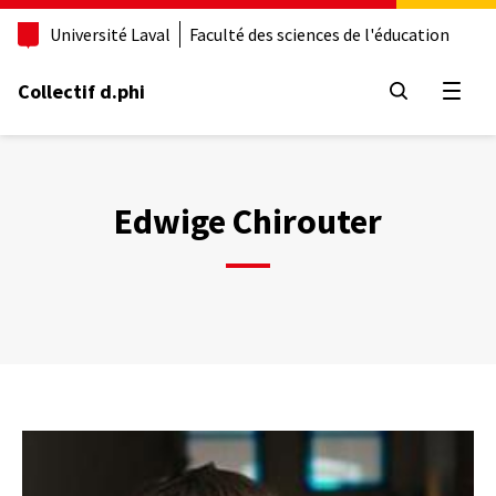
Aller
Université Laval
Faculté des sciences de l'éducation
au
contenu
principal
Collectif d.phi
Ouvrir
Edwige Chirouter