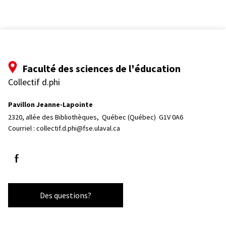
Faculté des sciences de l'éducation
Collectif d.phi
Pavillon Jeanne-Lapointe
2320, allée des Bibliothèques, 
Québec (Québec)  G1V 0A6
Courriel :
collectif.d.phi@fse.ulaval.ca
Suivez-nous sur Facebook
Des questions?