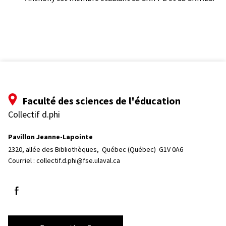
Faculté des sciences de l'éducation
Collectif d.phi
Pavillon Jeanne-Lapointe
2320, allée des Bibliothèques, 
Québec (Québec)  G1V 0A6
Courriel :
collectif.d.phi@fse.ulaval.ca
Suivez-nous sur Facebook