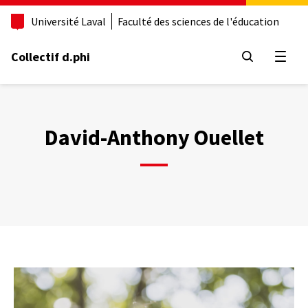
Aller
Université Laval
Faculté des sciences de l'éducation
au
contenu
principal
Collectif d.phi
Ouvrir
David-Anthony Ouellet