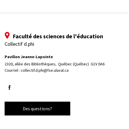
Faculté des sciences de l'éducation
Collectif d.phi
Pavillon Jeanne-Lapointe
2320, allée des Bibliothèques, 
Québec (Québec)  G1V 0A6
Courriel :
collectif.d.phi@fse.ulaval.ca
Suivez-nous sur Facebook
Des questions?