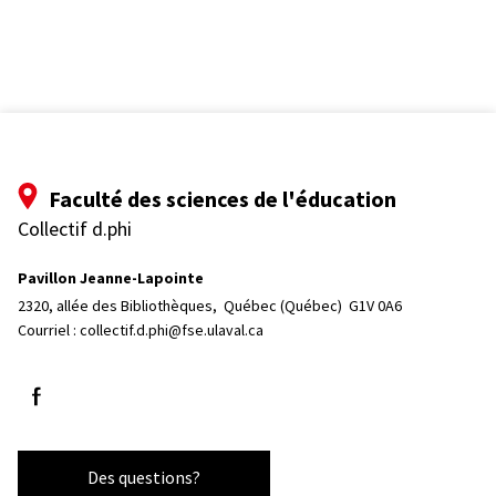
Faculté des sciences de l'éducation
Collectif d.phi
Pavillon Jeanne-Lapointe
2320, allée des Bibliothèques, 
Québec (Québec)  G1V 0A6
Courriel :
collectif.d.phi@fse.ulaval.ca
Suivez-nous sur Facebook
Des questions?