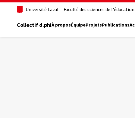
Aller
Université Laval
Faculté des sciences de l'éducation
au
contenu
principal
Collectif d.phi
À propos
Équipe
Projets
Publications
Ac